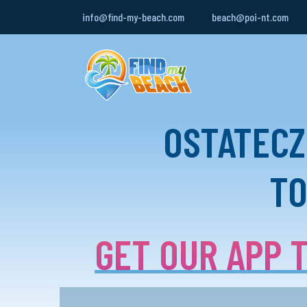
info@find-my-beach.com
beach@poi-nt.com
OSTATECZ
TO
GET OUR APP T