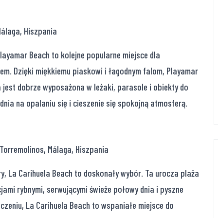
álaga, Hiszpania
Playamar Beach to kolejne popularne miejsce dla
zem. Dzięki miękkiemu piaskowi i łagodnym falom, Playamar
ża jest dobrze wyposażona w leżaki, parasole i obiekty do
nia na opalaniu się i cieszenie się spokojną atmosferą.
 Torremolinos, Málaga, Hiszpania
ry, La Carihuela Beach to doskonały wybór. Ta urocza plaża
jami rybnymi, serwującymi świeże połowy dnia i pyszne
zeniu, La Carihuela Beach to wspaniałe miejsce do