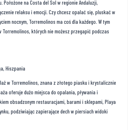
. Położone na Costa del Sol w regionie Andaluzji,
zenie relaksu i emocji. Czy chcesz opalać się, pluskać w
życiem nocnym, Torremolinos ma coś dla każdego. W tym
 w Torremolinos, których nie możesz przegapić podczas
ga, Hiszpania
plaż w Torremolinos, znana z złotego piasku i krystalicznie
aża oferuje dużo miejsca do opalania, pływania i
iem obsadzonym restauracjami, barami i sklepami, Playa
zynku, podziwiając zapierające dech w piersiach widoki