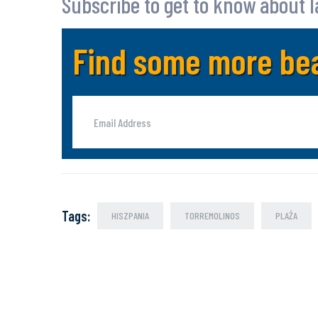
Subscribe to get to know about 
Find some more bea
Tags
:
HISZPANIA
TORREMOLINOS
PLAŻA