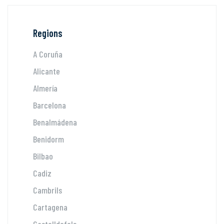
Regions
A Coruña
Alicante
Almería
Barcelona
Benalmádena
Benidorm
Bilbao
Cadiz
Cambrils
Cartagena
Castelldefels