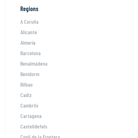
Regions
A Coruña
Alicante
Almería
Barcelona
Benalmádena
Benidorm
Bilbao
Cadiz
Cambrils
Cartagena
Castelldefels
Conil de la Frontera