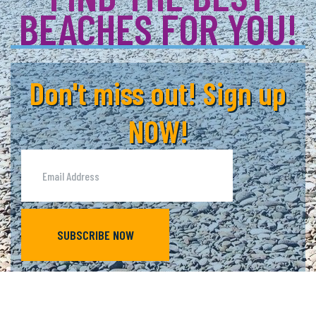
BEACHES FOR YOU!
Don't miss out! Sign up
NOW!
SUBSCRIBE NOW