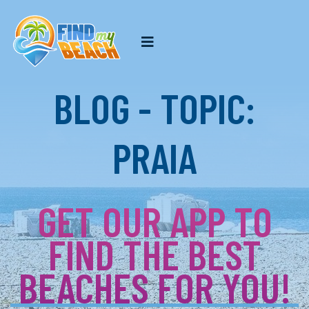
BLOG - TOPIC:
PRAIA
GET OUR APP TO
FIND THE BEST
BEACHES FOR YOU!