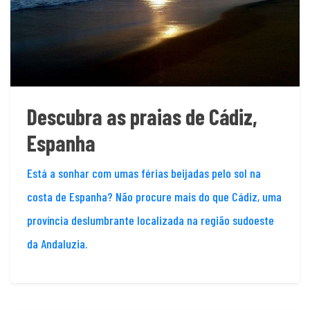
Descubra as praias de Cádiz,
Espanha
Está a sonhar com umas férias beijadas pelo sol na
costa de Espanha? Não procure mais do que Cádiz, uma
província deslumbrante localizada na região sudoeste
da Andaluzia.