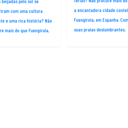
férias? Não procure mais do
 beijadas pelo sol se
a encantadora cidade costei
tram com uma cultura
Fuengirola, em Espanha. Com
nte e uma rica história? Não
suas praias deslumbrantes,
re mais do que Fuengirola,