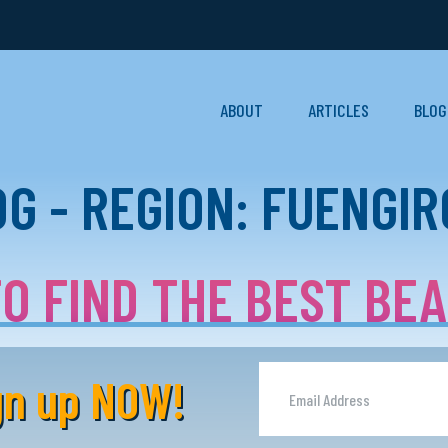
ABOUT
ARTICLES
BLOG
G - REGION: FUENGI
O FIND THE BEST BE
ign up NOW!