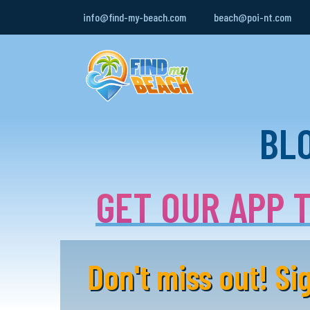
info@find-my-beach.com
beach@poi-nt.com
BLO
GET OUR APP T
Don't miss out! S