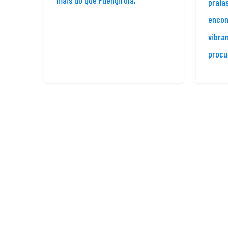
mais do que Fuengirola,
praias
encon
vibra
procu