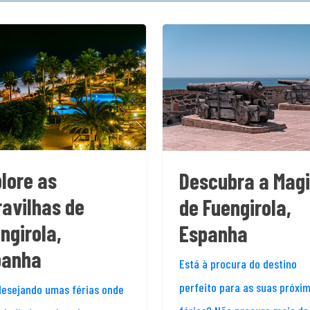
lore as
Descubra a Mag
avilhas de
de Fuengirola,
ngirola,
Espanha
panha
Está à procura do destino
perfeito para as suas próxi
desejando umas férias onde