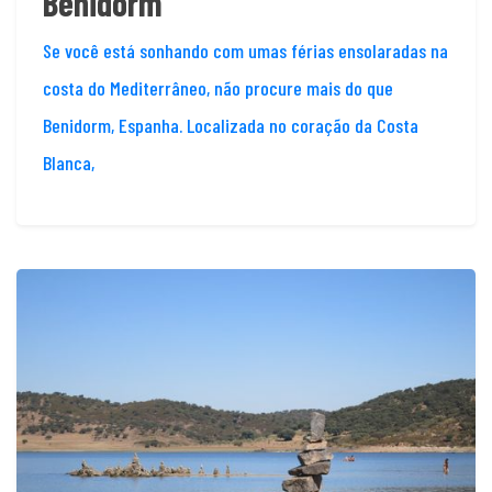
Benidorm
Se você está sonhando com umas férias ensolaradas na
costa do Mediterrâneo, não procure mais do que
Benidorm, Espanha. Localizada no coração da Costa
Blanca,