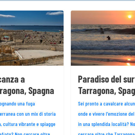
canza a
Paradiso del sur
ragona, Spagna
Tarragona, Spa
sognando una fuga
Sei pronto a cavalcare alcu
erranea con un mix di storia
onde e vivere l'emozione del
a, cultura vibrante e spiagge
in una splendida località? N
fiato? Non cercare oltre
cercare oltre che Tarragona