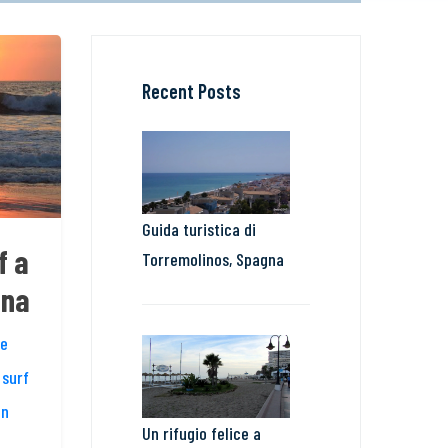
Recent Posts
Guida turistica di
f a
Torremolinos, Spagna
gna
ne
 surf
on
Un rifugio felice a
,