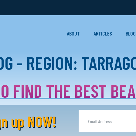
ABOUT
ARTICLES
BLOG
OG - REGION: TARRAG
O FIND THE BEST BE
ign up NOW!