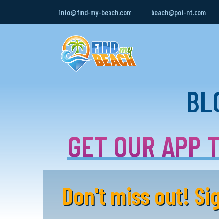
info@find-my-beach.com
beach@poi-nt.com
BL
GET OUR APP T
Don't miss out! S