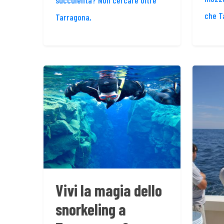
succulenta? Non cercare oltre
che T
Tarragona,
Vivi la magia dello
snorkeling a