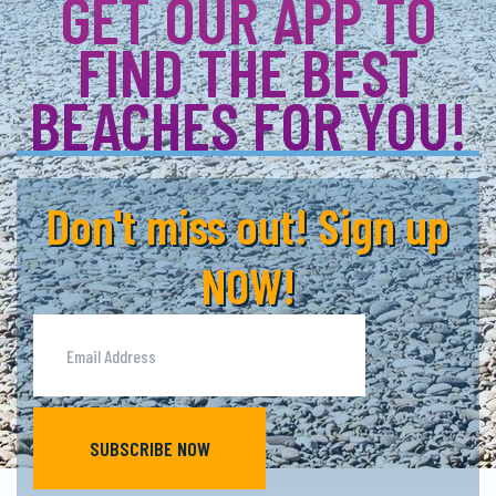
GET OUR APP TO
FIND THE BEST
BEACHES FOR YOU!
Don't miss out! Sign up
NOW!
SUBSCRIBE NOW